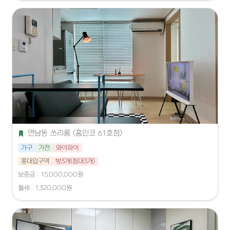
연남동 쓰리룸 (홈인코 61호점)
가구
가전
와이파이
홍대입구역
방3개(침대3개)
보증금 : 15,000,000원
월세 : 1,320,000원