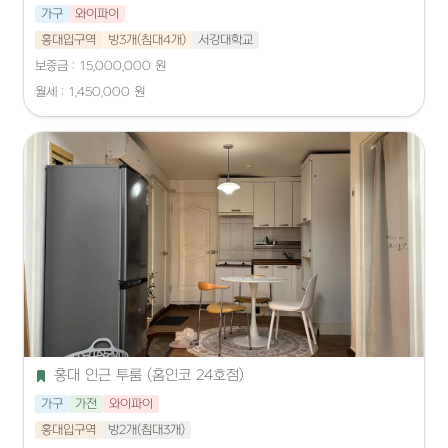
가구
와이파이
홍대입구역
방3개(침대4개)
서강대학교
보증금 : 15,000,000 원
월세 : 1,450,000 원
홍대 인근 투룸 (홈인코 24호점)
가구
가전
와이파이
홍대입구역
방2개(침대3개)