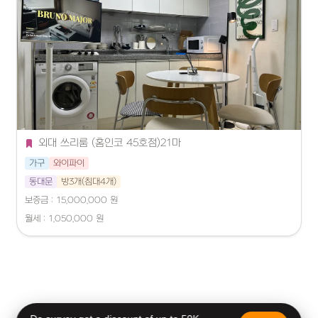
외대 쓰리룸 (홈인코 45호점)21마
가구
와이파이
동대문
방3개(침대4개)
보증금 : 15,000,000 원
월세 : 1,050,000 원