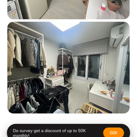
Do survey get a discount of up to 50K
GO!
monthly!