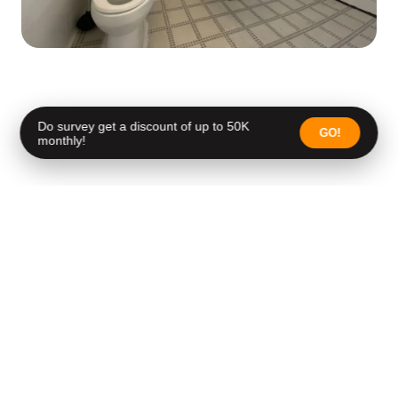
Do survey get a discount of up to 50K
GO!
monthly!