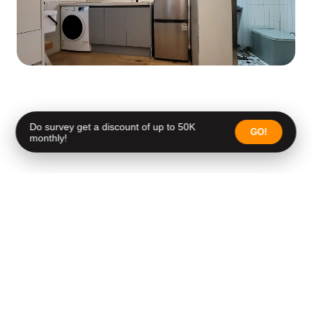
Do survey get a discount of up to 50K
GO!
monthly!